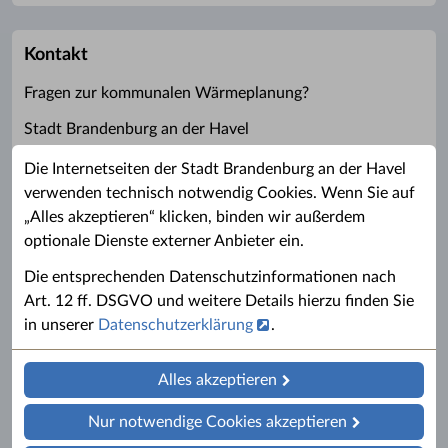
Kontakt
Fragen zur kommunalen Wärmeplanung?
Stadt Brandenburg an der Havel
Sachgebiet Stadtentwicklung
Die Internetseiten der Stadt Brandenburg an der Havel
verwenden technisch notwendig Cookies. Wenn Sie auf
im Amt für Stadtentwicklung und Denkmalschutz
„Alles akzeptieren“ klicken, binden wir außerdem
Martin Jennrich
optionale Dienste externer Anbieter ein.
Klosterstraße 14
Die entsprechenden Datenschutzinformationen nach
14770 Brandenburg an der Havel
Art. 12 ff. DSGVO und weitere Details hierzu finden Sie
in unserer
Datenschutzerklärung
.
E-Mail:
waerme
@
stadt-brandenburg.de
Alles akzeptieren
Nur notwendige Cookies akzeptieren